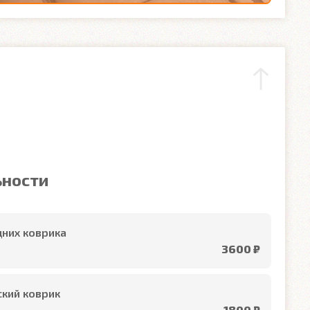
ьности
них коврика
3600 ₽
кий коврик
1800 ₽