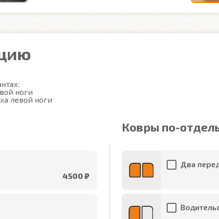
ацию
тах:

вой ноги

ха левой ноги
Ковры по-отдел
Два перед
4500 ₽
Водительс