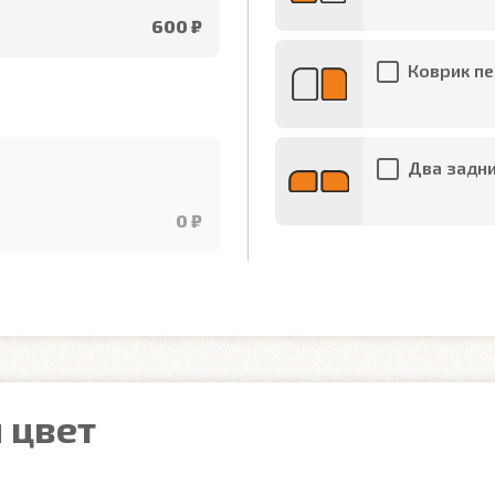
600 ₽
Коврик пе
Два задни
0 ₽
 цвет