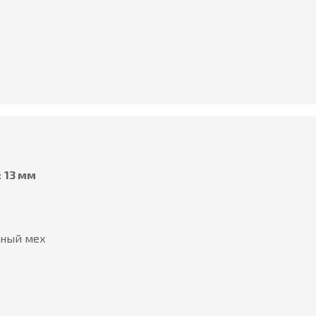
:
13 мм
ьный мех