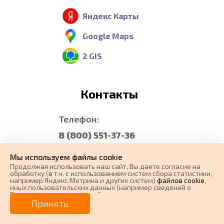
Яндекс Карты
Google Maps
2 GIS
Контакты
Телефон:
8 (800) 551-37-36
Бесплатный звонок из
Мы используем файлы cookie
любого региона России
Продолжая использовать наш cайт, Вы даете согласие на
обработку (в т.ч. с использованием систем сбора статистики,
E-mail:
например Яндекс.Метрика и других систем)
файлов cookie
,
иных пользовательских данных (например сведений о
manager@carforma.ru
Вашем ip-адресе, сведений о местоположении, типе
0 ₽
Цена от
устройства, времени посещения страницы, сведений о
Принять
ресурсах сети Интернет, с которых были совершены
Написать нам
переходы на наш сайт, сведения о Ваших действиях на сайте
от
0
₽/мес.
Плати частями
и других сведений). Если Вы согласны, продолжайте