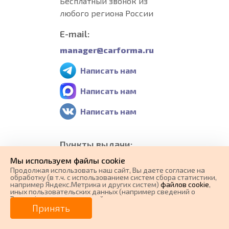
Бесплатный звонок из
любого региона России
E-mail:
manager@carforma.ru
Написать нам
Написать нам
Написать нам
Пункты выдачи:
Мы используем файлы cookie
Россия, г.Рязань,
Продолжая использовать наш cайт, Вы даете согласие на
Рязанская обл.,
обработку (в т.ч. с использованием систем сбора статистики,
например Яндекс.Метрика и других систем)
файлов cookie
,
Первомайский пр-кт, 45
иных пользовательских данных (например сведений о
Вашем ip-адресе, сведений о местоположении, типе
устройства, времени посещения страницы, сведений о
Принять
Все пункты выдачи
ресурсах сети Интернет, с которых были совершены
переходы на наш сайт, сведения о Ваших действиях на сайте
и других сведений). Если Вы согласны, продолжайте