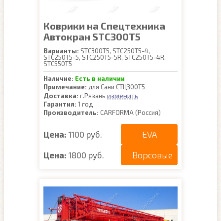
Коврики на Спецтехника
Автокран STC300T5
Варианты:
STC300T5, STC250T5-4,
STC250T5-5, STC250T5-5R, STC250T5-4R,
STC550T5
Наличие:
Есть в наличии
Примечание:
для Сани СТЦ300Т5
изменить
Доставка:
г.Рязань
Гарантия:
1 год
Производитель:
CARFORMA (Россия)
EVA
Цена:
1100 руб.
Ворсовые
Цена:
1800 руб.