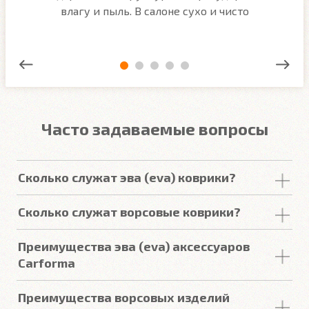
ым
влагу и пыль. В салоне сухо и чисто
Часто задаваемые вопросы
Сколько служат эва (eva) коврики?
Срок
службы
комплекта
автомобильных
Сколько служат ворсовые коврики?
покрытий из
ЕВА
в среднем составляет 2-3
года
.
Но есть некоторые факторы, уменьшающие или
Срок
службы
ворсовых покрытий в среднем
Преимущества эва (eva) аксессуаров
увеличивающие срок
службы
.
составляет от 2 до 5
лет
. У некоторых наших
Carforma
клиентов
они прослужили более 10
лет
. Но есть
некоторые факторы, уменьшающие или
Подробнее
Российский качественный материал
Преимущества ворсовых изделий
увеличивающие срок
службы
.
Точно повторяют пол