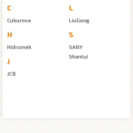
C
L
Cukurova
LiuGong
H
S
Hidromek
SANY
Shantui
J
JCB