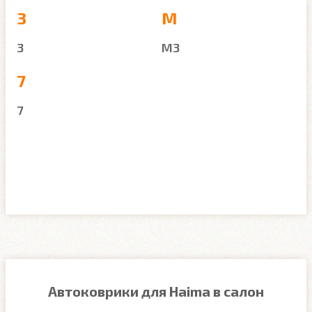
3
M
3
M3
7
7
Автоковрики для Haima в салон