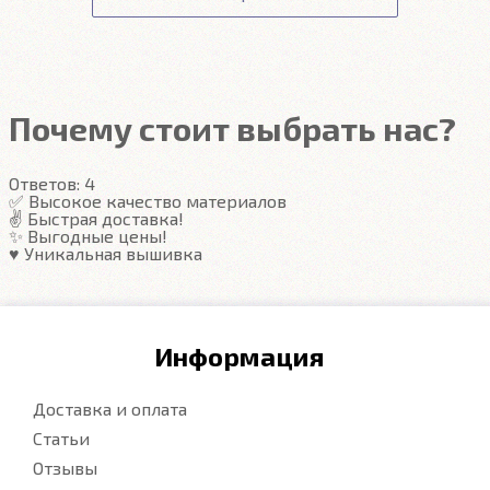
вытряхиваются одним движением руки.
Передние ковры полностью закрывают место
Подробнее
под левую ногу водителя (зависит от авто)
Закрывают максимум площади пола
Надёжные крепежи
Компьютерная вышивка
Почему стоит выбрать нас?
Гарантия
Ответов:
4
Подробнее
✅ Высокое качество материалов
✌️ Быстрая доставка!
✨ Выгодные цены!
♥️ Уникальная вышивка
Информация
Доставка и оплата
Статьи
Отзывы